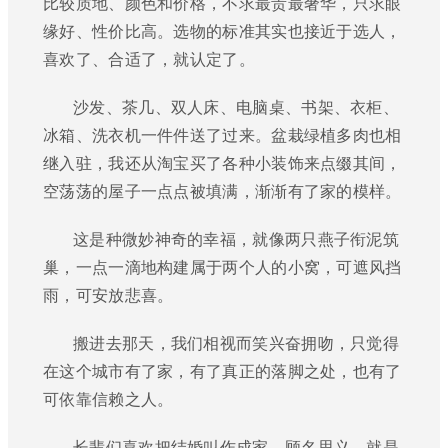
比较质地、颜色和价格，不求最贵最奢华，只求眼
缘好、性价比高。选物的标准其实也接近于选人，
喜欢了、合适了，就认定了。
沙发、茶几、双人床、电脑桌、书架、衣柜、
冰箱、洗衣机一件件送了过来。盆栽绿植多肉也相
继入驻，我还从淘宝买了各种小装饰来点缀其间，
空荡荡的屋子一点点被填满，渐渐有了家的模样。
这是种微妙神奇的幸福，就像两只燕子衔泥筑
巢，一点一滴地构建属于两个人的小窝，可遮风挡
雨，可安放悲喜。
搬进去那天，我们相视而笑兴奋拥吻，只觉得
在这个城市有了家，有了真正的落脚之处，也有了
可依靠信赖之人。
长辈们喜欢把结婚叫作成家，顾名思义，就是