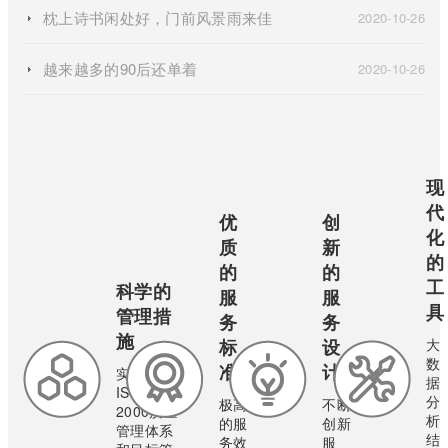
枕上诗书闲处好，门前风景雨来佳
2020-10-26
越来越多的90后还单着
2020-10-26
现
代
优
创
化
质
新
的
的
的
工
科学的
服
服
具
管理措
务
务
施
标
设
大
数
准
计
实行
据
ISO9001:
分
极高
不断
2000质量
析
的服
创新
管理体系
结
务效
服