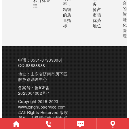
和目标管
合
率，
务，
理
的
精细
抢占
智
的质
市场
能
量指
优势
化
标
地位
管
理
电话：0531-87939806|
QQ:88888888
地址：山东省济南市历下区
解放路鼎峰中心
备案号：
鲁ICP备
2023004002号-1
Copyright 2015-2023
www.xinghuoservice.com
©All Rights Reserved.版权
所有，未经授权禁止复制或
建立镜像，违者必究！