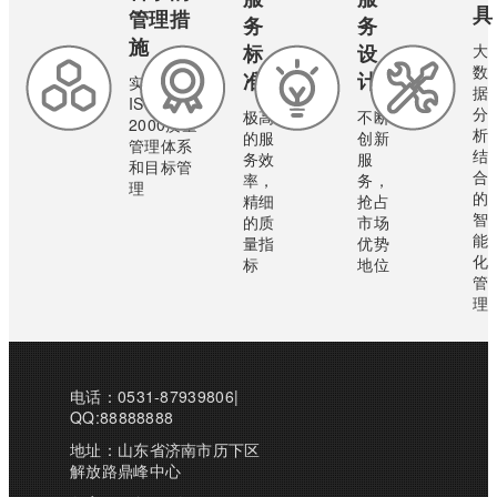
具
管理措
务
务
施
标
设
大
数
准
计
实行
据
ISO9001:
分
极高
不断
2000质量
析
的服
创新
管理体系
结
务效
服
和目标管
合
率，
务，
理
的
精细
抢占
智
的质
市场
能
量指
优势
化
标
地位
管
理
电话：0531-87939806|
QQ:88888888
地址：山东省济南市历下区
解放路鼎峰中心